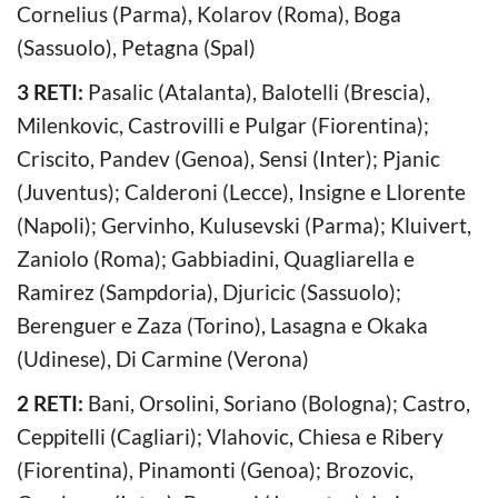
Cornelius (Parma), Kolarov (Roma), Boga
(Sassuolo), Petagna (Spal)
3 RETI:
Pasalic (Atalanta), Balotelli (Brescia),
Milenkovic, Castrovilli e Pulgar (Fiorentina);
Criscito, Pandev (Genoa), Sensi (Inter); Pjanic
(Juventus); Calderoni (Lecce), Insigne e Llorente
(Napoli); Gervinho, Kulusevski (Parma); Kluivert,
Zaniolo (Roma); Gabbiadini, Quagliarella e
Ramirez (Sampdoria), Djuricic (Sassuolo);
Berenguer e Zaza (Torino), Lasagna e Okaka
(Udinese), Di Carmine (Verona)
2 RETI:
Bani, Orsolini, Soriano (Bologna); Castro,
Ceppitelli (Cagliari); Vlahovic, Chiesa e Ribery
(Fiorentina), Pinamonti (Genoa); Brozovic,