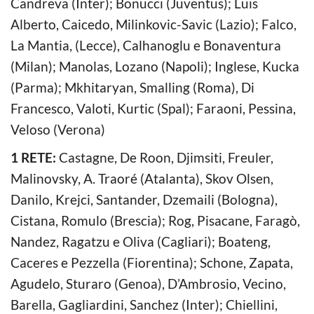
Candreva (Inter); Bonucci (Juventus); Luis
Alberto, Caicedo, Milinkovic-Savic (Lazio); Falco,
La Mantia, (Lecce), Calhanoglu e Bonaventura
(Milan); Manolas, Lozano (Napoli); Inglese, Kucka
(Parma); Mkhitaryan, Smalling (Roma), Di
Francesco, Valoti, Kurtic (Spal); Faraoni, Pessina,
Veloso (Verona)
1 RETE:
Castagne, De Roon, Djimsiti, Freuler,
Malinovsky, A. Traoré (Atalanta), Skov Olsen,
Danilo, Krejci, Santander, Dzemaili (Bologna),
Cistana, Romulo (Brescia); Rog, Pisacane, Faragò,
Nandez, Ragatzu e Oliva (Cagliari); Boateng,
Caceres e Pezzella (Fiorentina); Schone, Zapata,
Agudelo, Sturaro (Genoa), D’Ambrosio, Vecino,
Barella, Gagliardini, Sanchez (Inter); Chiellini,