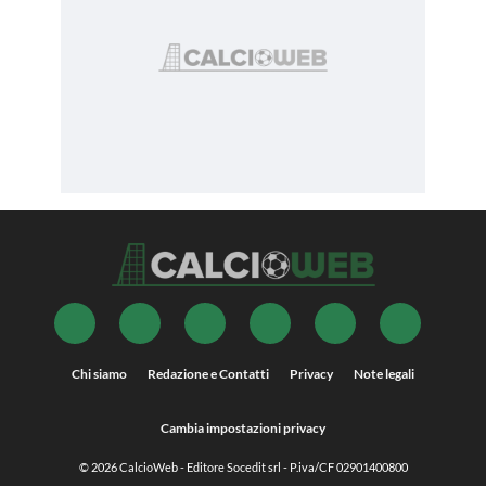
Chi siamo
Redazione e Contatti
Privacy
Note legali
Cambia impostazioni privacy
© 2026
CalcioWeb
- Editore Socedit srl - P.iva/CF 02901400800