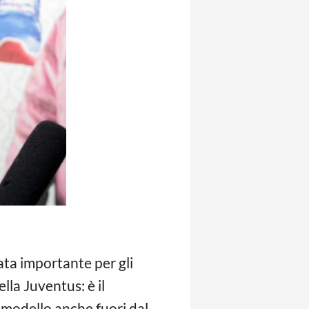
ta importante per gli
lla Juventus: è il
e modello anche fuori dal