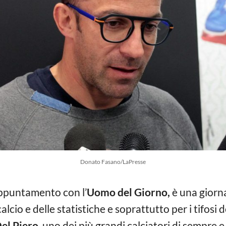
Donato Fasano/LaPresse
appuntamento con l’
Uomo del Giorno,
è una giorna
cio e delle statistiche e soprattutto per i tifosi de
el Piero
, uno dei più grandi calciatori di sempre 