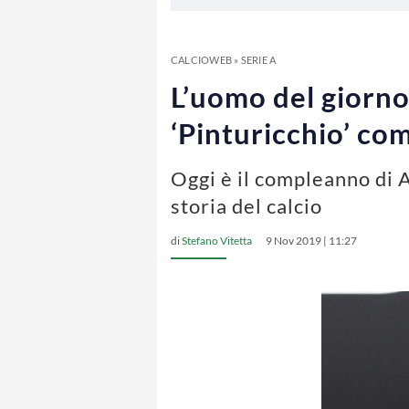
CALCIOWEB
»
SERIE A
L’uomo del giorn
‘Pinturicchio’ co
Oggi è il compleanno di A
storia del calcio
di
Stefano Vitetta
9 Nov 2019 | 11:27