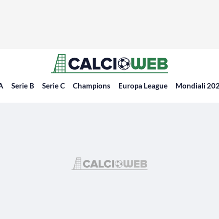
 A
Serie B
Serie C
Champions
Europa League
Mondiali 20