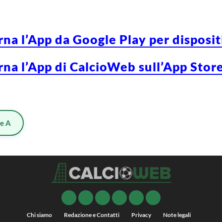
rna l’App da Google Play per disposi
rna l’App di CalcioWeb sull’App Store
ie A
Chi siamo
Redazione e Contatti
Privacy
Note legali