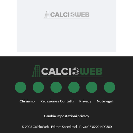
Chi siamo
Redazione e Contatti
Privacy
Note legali
Cambia impostazioni privacy
© 2026
CalcioWeb
- Editore Socedit srl - P.iva/CF 02901400800