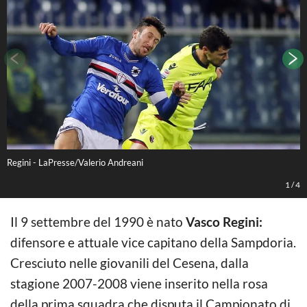
Regini - LaPresse/Valerio Andreani
R
1
/
4
Il 9 settembre del 1990 è nato
Vasco Regini:
difensore e attuale vice capitano della Sampdoria.
Cresciuto nelle giovanili del Cesena, dalla
stagione 2007-2008 viene inserito nella rosa
della prima squadra che disputa il Campionato di