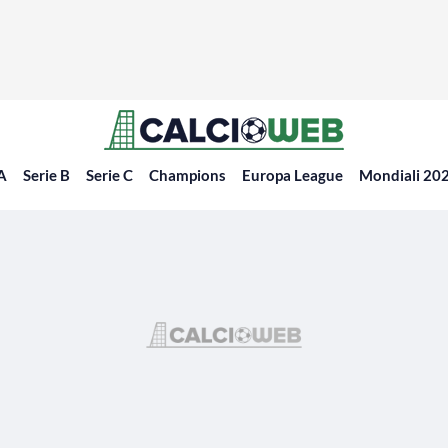
 A
Serie B
Serie C
Champions
Europa League
Mondiali 20