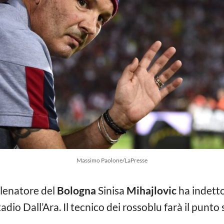
Massimo Paolone/LaPresse
allenatore del
Bologna
Sinisa
Mihajlovic
ha indetto
adio Dall’Ara. Il tecnico dei rossoblu farà il punto