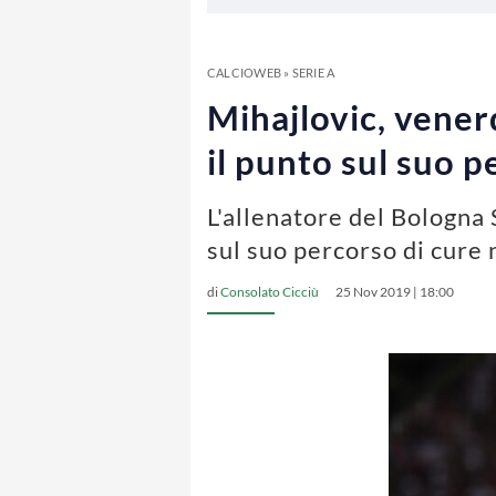
CALCIOWEB
»
SERIE A
Mihajlovic, vener
il punto sul suo p
L'allenatore del Bologna 
sul suo percorso di cure 
di
Consolato Cicciù
25 Nov 2019 | 18:00