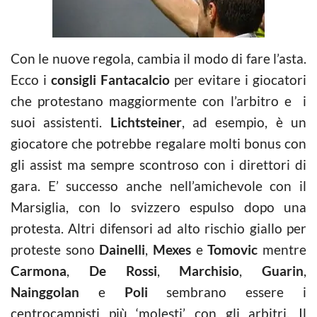
Con le nuove regola, cambia il modo di fare l’asta.
Ecco i
consigli Fantacalcio
per evitare i giocatori
che protestano maggiormente con l’arbitro e i
suoi assistenti.
Lichtsteiner
, ad esempio, è un
giocatore che potrebbe regalare molti bonus con
gli assist ma sempre scontroso con i direttori di
gara. E’ successo anche nell’amichevole con il
Marsiglia, con lo svizzero espulso dopo una
protesta. Altri difensori ad alto rischio giallo per
proteste sono
Dainelli
,
Mexes
e
Tomovic
mentre
Carmona
,
De Rossi
,
Marchisio
,
Guarin
,
Nainggolan
e
Poli
sembrano essere i
centrocampisti più ‘molesti’ con gli arbitri. Il