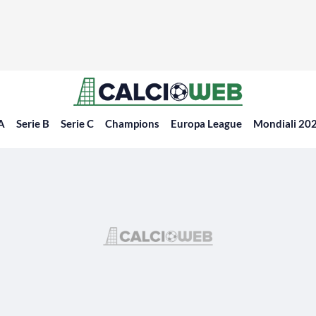
 A
Serie B
Serie C
Champions
Europa League
Mondiali 20