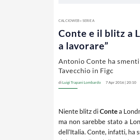
CALCIOWEB
»
SERIE A
Conte e il blitz a
a lavorare”
Antonio Conte ha smentito
Tavecchio in Figc
di
Luigi Trapani Lombardo
7 Apr 2016 | 20:10
Niente blitz di
Conte
a Londra
ma non sarebbe stato a Lond
dell’Italia. Conte, infatti, h