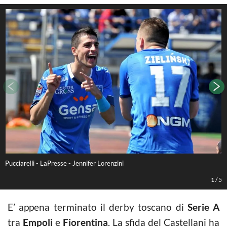
Pucciarelli - LaPresse - Jennifer Lorenzini
L
1
/
5
E’ appena terminato il derby toscano di
Serie A
tra
Empoli
e
Fiorentina
. La sfida del Castellani ha