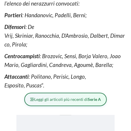
l’elenco dei nerazzurri convocati:
Portieri
: Handanovic, Padelli, Berni;
Difensori
: De
Vrij, Skriniar, Ranocchia, D’Ambrosio, Dalbert, Dimar
co, Pirola;
Centrocampisti
: Brozovic, Sensi, Borja Valero, Joao
Mario, Gagliardini, Candreva, Agoumè, Barella;
Attaccanti
: Politano, Perisic, Longo,
Esposito, Puscas
“.
Leggi gli articoli più recenti di
Serie A