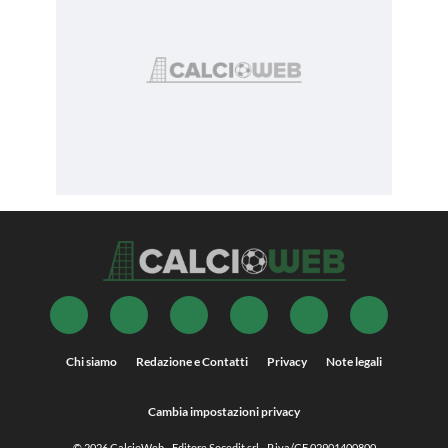
Chi siamo
Redazione e Contatti
Privacy
Note legali
Cambia impostazioni privacy
© 2026
CalcioWeb
- Editore Socedit srl - P.iva/CF 02901400800