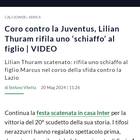
a
y
CALCIOWEB
»
SERIE A
Coro contro la Juventus, Lilian
V
Thuram rifila uno ‘schiaffo’ al
figlio | VIDEO
i
Lilian Thuram scatenato: rifila uno schiaffo al
figlio Marcus nel corso della sfida contro la
d
Lazio
di
Stefano Vitetta
20 Mag 2024 | 11:26
e
o
Continua la
festa scatenata in casa Inter
per la
vittoria del 20° scudetto della sua storia. I tifosi
nerazzurri hanno regalato spettacolo prima,