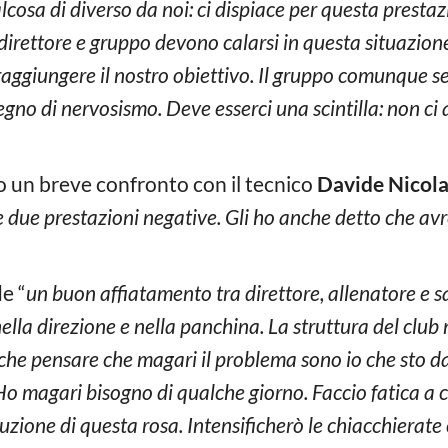
lcosa di diverso da noi: ci dispiace per questa presta
 direttore e gruppo devono calarsi in questa situazi
aggiungere il nostro obiettivo. Il gruppo comunque s
egno di nervosismo. Deve esserci una scintilla: non c
to un breve confronto con il tecnico
Davide Nicol
e due prestazioni negative. Gli ho anche detto che av
e “
un buon affiatamento tra direttore, allenatore e s
lla direzione e nella panchina. La struttura del club 
he pensare che magari il problema sono io che sto da
Ho magari bisogno di qualche giorno. Faccio fatica a 
struzione di questa rosa. Intensificherò le chiacchierate