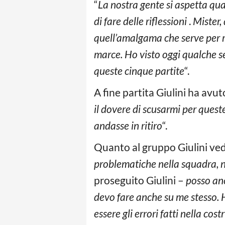
“
La nostra gente si aspetta qua
di fare delle riflessioni
.
Mister,
quell’amalgama che serve per r
marce. Ho visto oggi qualche s
queste cinque partite
“.
A fine partita Giulini ha avu
il dovere di scusarmi per quest
andasse in ritiro
“.
Quanto al gruppo Giulini ved
problematiche nella squadra, ne
proseguito Giulini –
posso anc
devo fare anche su me stesso. 
essere gli errori fatti nella co