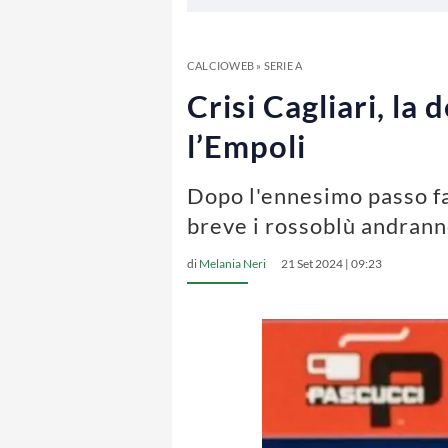
CALCIOWEB
»
SERIE A
Crisi Cagliari, la
l’Empoli
Dopo l'ennesimo passo fa
breve i rossoblù andranno
di
Melania Neri
21 Set 2024 | 09:23