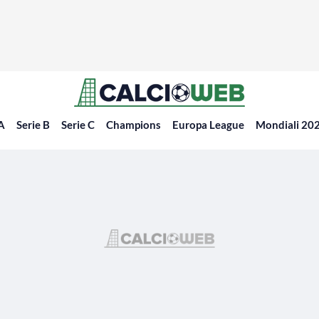
 A
Serie B
Serie C
Champions
Europa League
Mondiali 20