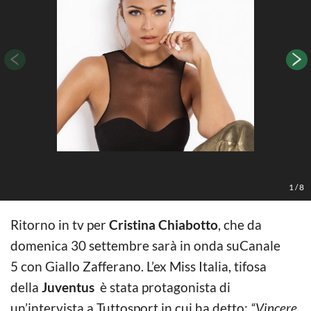
L
1
/
8
Ritorno in tv per
Cristina Chiabotto
, che da
domenica 30 settembre sarà in onda suCanale
5 con Giallo Zafferano. L’ex Miss Italia, tifosa
della
Juventus
è stata protagonista di
un’intervista a Tuttosport in cui ha detto:
“Vincere