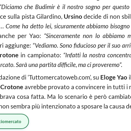
“Diciamo che Budimir è il nostro sogno per questo
ce sulla pista Gilardino,
Ursino
decide di non sbil
… Come ha detto lei, sicuramente abbiamo bisogno di
 anche per Yao:
“Sinceramente non lo abbiamo m
ri aggiunge:
“Vediamo. Sono fiducioso per il suo arr
rotone
in campionato:
“Infatti la nostra concentr
rcato. Sarà una partita difficile, ma ci proveremo”.
edazione di ‘Tuttomercatoweb.com’, su
Eloge Yao
i
l
Crotone
avrebbe provato a convincere in tutti i mo
mbrava cosa fatta. Ma lo scenario è però cambiato
non sembra più intenzionato a sposare la causa de
ciomercato