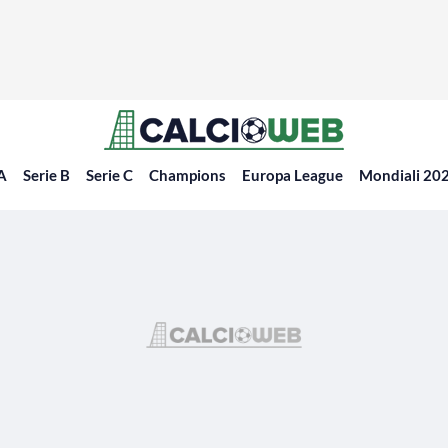
 A
Serie B
Serie C
Champions
Europa League
Mondiali 20