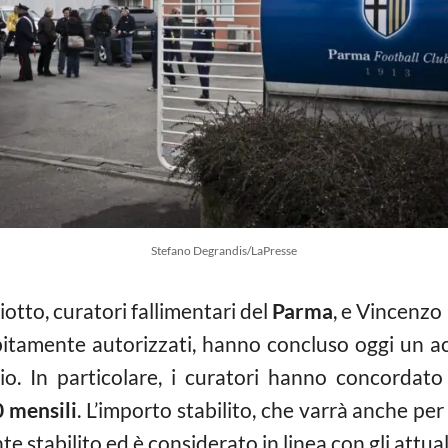
Stefano Degrandis/LaPresse
tto, curatori fallimentari del
Parma
, e Vincenzo
 debitamente autorizzati, hanno concluso oggi un 
io. In particolare, i curatori hanno concordat
 mensili
. L’importo stabilito, che varrà anche per 
 stabilito ed è considerato in linea con gli attual