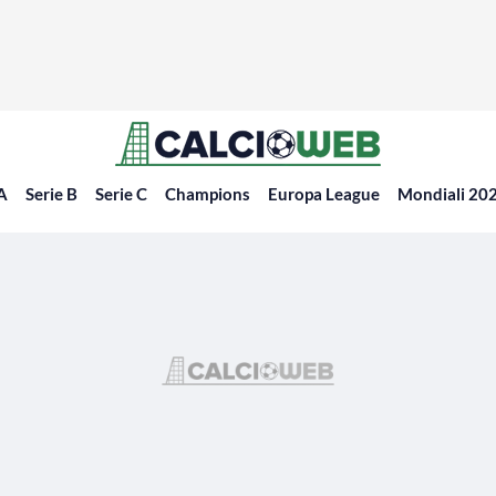
 A
Serie B
Serie C
Champions
Europa League
Mondiali 20