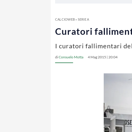
CALCIOWEB
»
SERIE A
Curatori falliment
I curatori fallimentari d
di
Consuelo Motta
4 Mag 2015 | 20:04