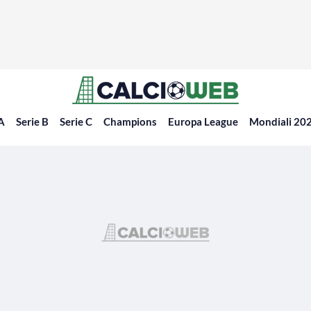
 A
Serie B
Serie C
Champions
Europa League
Mondiali 20