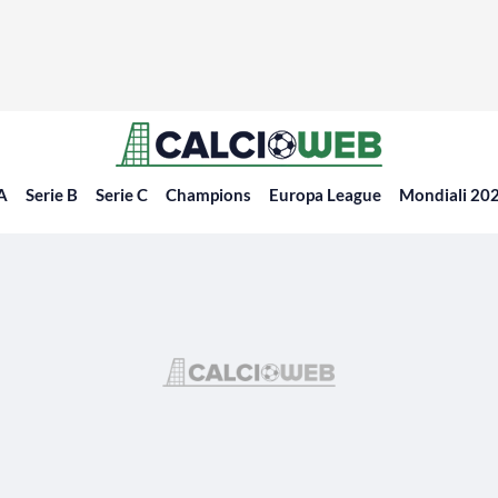
 A
Serie B
Serie C
Champions
Europa League
Mondiali 20