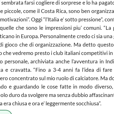
’ sembrata farsi cogliere di sorprese e lo ha pagat
piccole, come il Costa Rica, sono ben organizzate
otivazioni”. Oggi “l’Italia e’ sotto pressione”, co
quelle che sono le impressioni piu’ comuni. “La ge
aticano in Europa. Personalmente credo ci sia una gr
ni di gioco che di organizzazione. Ma detto questo,
 che vedremo presto i club italiani competitivi i
llo personale, archiviata anche l’avventura in In
ca e cravatta. “Fino a 3-4 anni fa l’idea di fare
ero concentrato sul mio ruolo di calciatore. Ma dop
ando e guardando le cose fatte in modo diverso
ruolo duro da svolgere ma senza dubbio affascinant
a era chiusa e ora e’ leggermente socchiusa”.