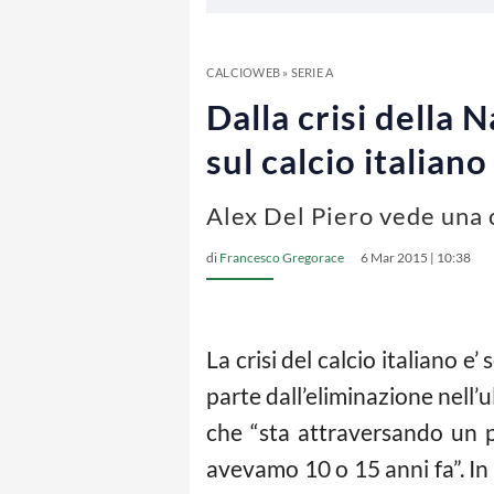
CALCIOWEB
»
SERIE A
Dalla crisi della 
sul calcio italiano
Alex Del Piero vede una c
di
Francesco Gregorace
6 Mar 2015 | 10:38
La crisi del
calcio
italiano e’ 
parte dall’eliminazione nell
che “sta attraversando un p
avevamo 10 o 15 anni fa”. In 