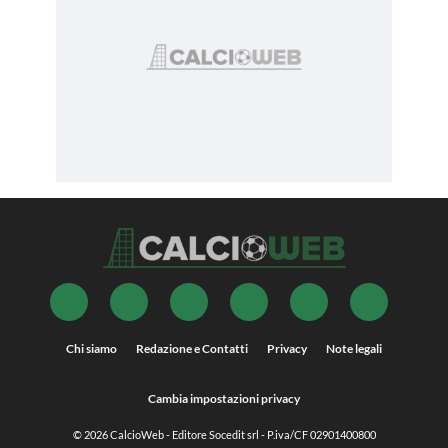
Chi siamo
Redazione e Contatti
Privacy
Note legali
Cambia impostazioni privacy
© 2026
CalcioWeb
- Editore Socedit srl - P.iva/CF 02901400800