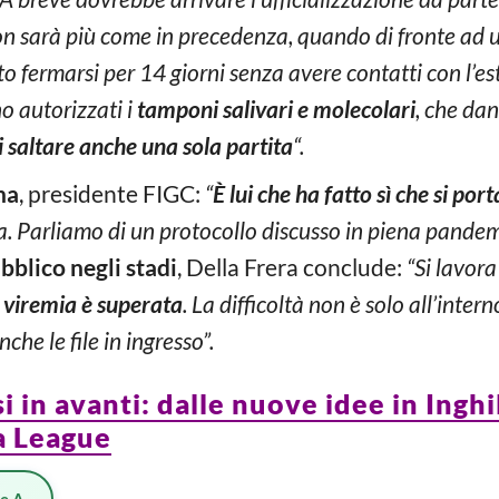
n sarà più come in precedenza, quando di fronte ad u
 fermarsi per 14 giorni senza avere contatti con l’es
 autorizzati i
tamponi salivari e molecolari
, che dan
i saltare anche una sola partita
“.
na
, presidente FIGC:
“
È lui che ha fatto sì che si po
a. Parliamo di un protocollo discusso in piena pande
bblico negli stadi
, Della Frera conclude:
“Si lavor
 viremia è superata
. La difficoltà non è solo all’intern
he le file in ingresso”.
i in avanti: dalle nuove idee in Inghi
a League