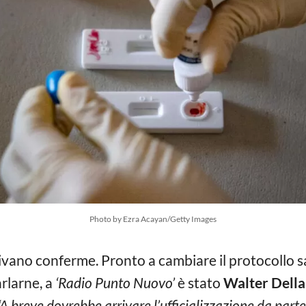
Photo by Ezra Acayan/Getty Images
rrivano conferme. Pronto a cambiare il protocollo s
rlarne, a
‘Radio Punto Nuovo’
è stato
Walter Della
A breve dovrebbe arrivare l’ufficializzazione da parte