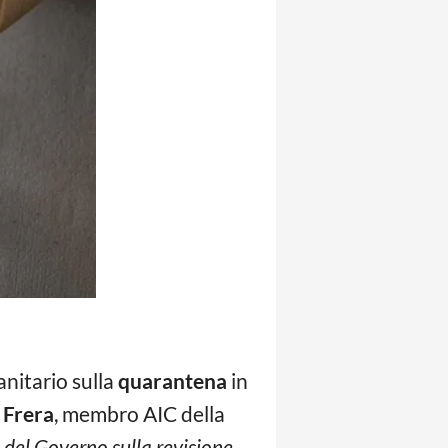
anitario sulla
quarantena
in
 Frera
, membro AIC della
 del Governo sulla revisione