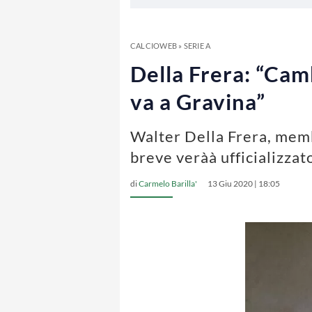
CALCIOWEB
»
SERIE A
Della Frera: “Camb
va a Gravina”
Walter Della Frera, mem
breve veràà ufficializzat
di
Carmelo Barilla'
13 Giu 2020 | 18:05