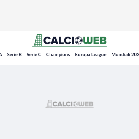
 A
Serie B
Serie C
Champions
Europa League
Mondiali 20