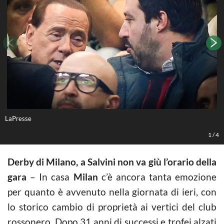
LaPresse
L
1
/
4
Derby di Milano, a Salvini non va giù l’orario della
gara
– In casa
Milan
c’è ancora tanta emozione
per quanto è avvenuto nella giornata di ieri, con
lo storico cambio di proprietà ai vertici del club
rossonero. Dopo 31 anni di successi e trofei alzati