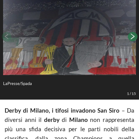
LaPresse/Spada
M
1
/
15
Derby di Milano, i tifosi invadono San Siro
– Da
diversi anni il
derby
di
Milano
non rappresenta
più una sfida decisiva per le parti nobili della
classifica, dalla zona Champions a quella