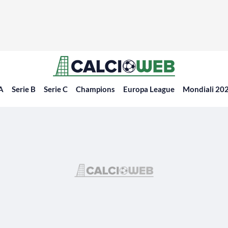
 A
Serie B
Serie C
Champions
Europa League
Mondiali 20