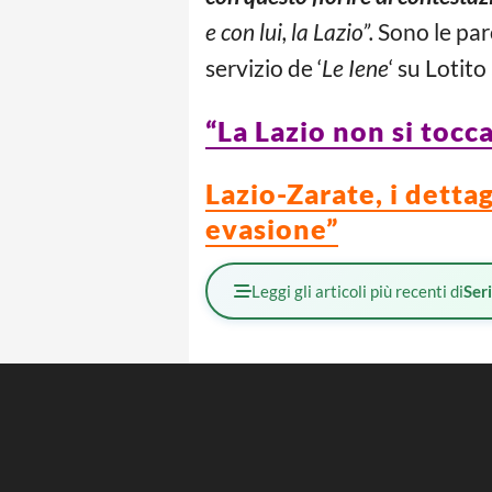
e con lui, la Lazio”.
Sono le par
servizio de ‘
Le Iene
‘ su Lotito
“La Lazio non si tocc
Lazio-Zarate, i detta
evasione”
Leggi gli articoli più recenti di
Ser