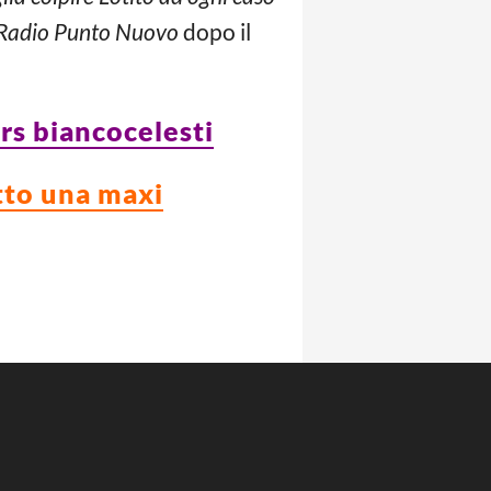
Radio Punto Nuovo
dopo il
ers biancocelesti
atto una maxi