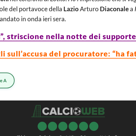
ole del portavoce della
Lazio
Arturo
Diaconale
a
 andato in onda ieri sera.
a”, striscione nella notte dei support
gli sull’accusa del procuratore: “ha f
ie A