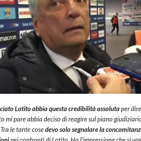
iato Lotito abbia questa credibilità
assoluta
per dire
ito mi pare abbia deciso di reagire sul piano giudiziar
Tra le tante cose
devo solo segnalare la concomitanz
ioni
nei confronti di Lotito. Ho l’impressione che si vo