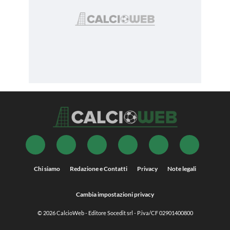
Chi siamo
Redazione e Contatti
Privacy
Note legali
Cambia impostazioni privacy
© 2026
CalcioWeb
- Editore Socedit srl - P.iva/CF 02901400800