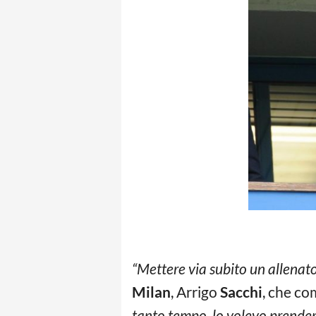
“Mettere via subito un allenator
Milan
, Arrigo
Sacchi
, che co
tanto tempo, lo volevo prender