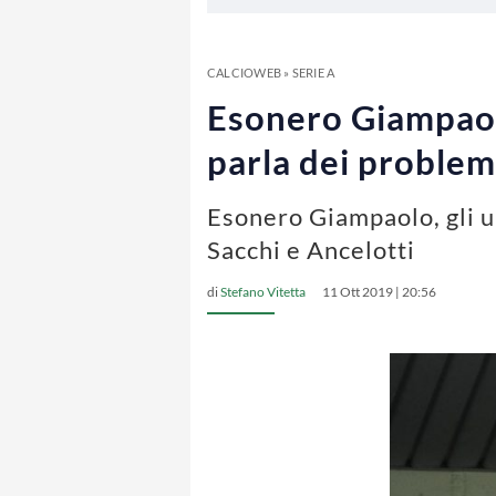
CALCIOWEB
»
SERIE A
Esonero Giampaolo
parla dei problem
Esonero Giampaolo, gli u
Sacchi e Ancelotti
di
Stefano Vitetta
11 Ott 2019 | 20:56