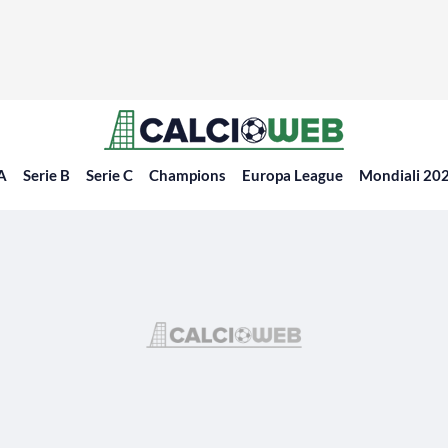
 A
Serie B
Serie C
Champions
Europa League
Mondiali 20