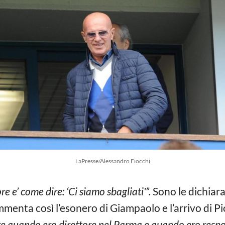
LaPresse/Alessandro Fiocchi
e e’ come dire: ‘Ci siamo sbagliati'”.
Sono le dichiara
mmenta così l’esonero di Giampaolo e l’arrivo di Pi
e quando ero direttore nel Parma e quando ero respons