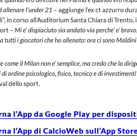
d allenare l’under 21
– aggiunge l’ex ct azzurro du
li”, in corso all’Auditorium Santa Chiara di Trento
port –
Mi e’ dispiaciuto sia andato via perche’ e’ bravo
a tutti i giocatori che ho allenato: ora ci sono Maldin
de come il Milan non e’ semplice, ma credo che la diri
 di ordine psicologico, fisico, tecnico e di investimenti”
al dello sport.
rna l’App da Google Play per disposi
rna l’App di CalcioWeb sull’App Store