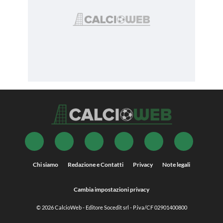
Chi siamo
Redazione e Contatti
Privacy
Note legali
Cambia impostazioni privacy
© 2026
CalcioWeb
- Editore Socedit srl - P.iva/CF 02901400800