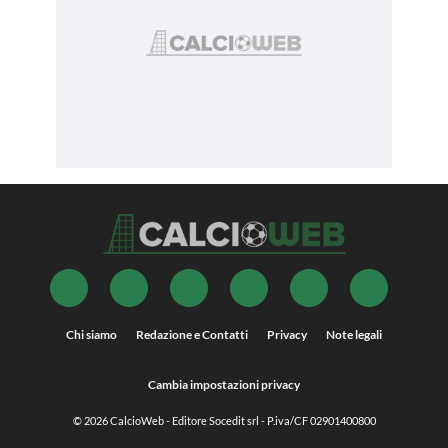
Chi siamo
Redazione e Contatti
Privacy
Note legali
Cambia impostazioni privacy
© 2026
CalcioWeb
- Editore Socedit srl - P.iva/CF 02901400800