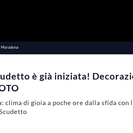
a
y
V
io Maradona
i
cudetto è già iniziata! Decorazi
d
 FOTO
e
a: clima di gioia a poche ore dalla sfida con
o
o Scudetto