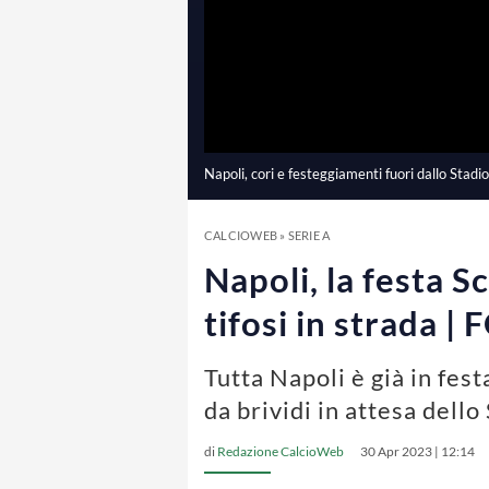
Napoli, cori e festeggiamenti fuori dallo Stad
CALCIOWEB
»
SERIE A
Napoli, la festa S
tifosi in strada |
Tutta Napoli è già in fest
da brividi in attesa dell
di
Redazione CalcioWeb
30 Apr 2023 | 12:14