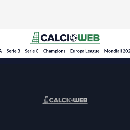
 A
Serie B
Serie C
Champions
Europa League
Mondiali 20