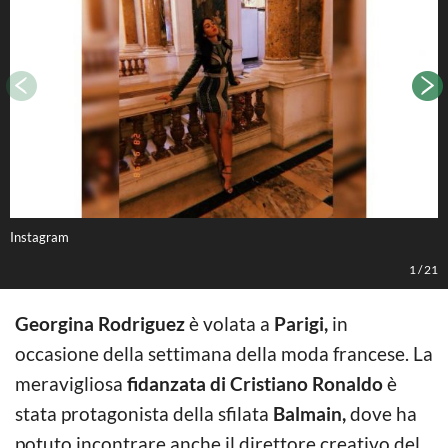
Instagram
I
1
/
21
Georgina Rodriguez
è volata a
Parigi,
in
occasione della settimana della moda francese. La
meravigliosa
fidanzata di Cristiano Ronaldo
è
stata protagonista della sfilata
Balmain,
dove ha
potuto incontrare anche il direttore creativo del