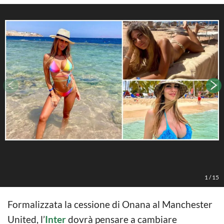
F
1
/
15
Formalizzata la cessione di Onana al Manchester
United, l’
Inter
dovrà pensare a cambiare