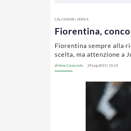
CALCIOWEB
»
SERIE A
Fiorentina, conco
Fiorentina sempre alla ri
scelta, ma attenzione a 
di
Nino Caracciolo
29 Lug 2015 | 15:13