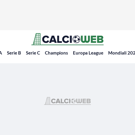
 A
Serie B
Serie C
Champions
Europa League
Mondiali 20