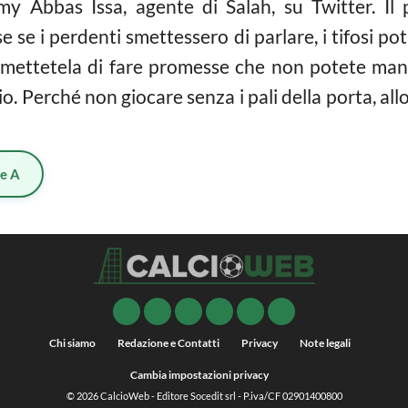
y Abbas Issa, agente di Salah, su Twitter. Il p
e se i perdenti smettessero di parlare, i tifosi p
ettetela di fare promesse che non potete mant
alcio. Perché non giocare senza i pali della porta, 
ie A
Chi siamo
Redazione e Contatti
Privacy
Note legali
Cambia impostazioni privacy
© 2026
CalcioWeb
- Editore Socedit srl - P.iva/CF 02901400800