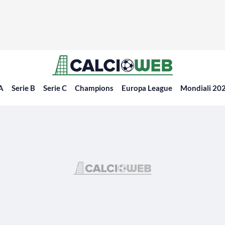
 A
Serie B
Serie C
Champions
Europa League
Mondiali 20