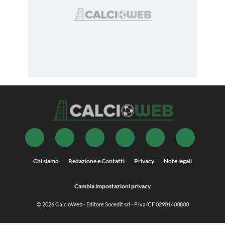
Chi siamo
Redazione e Contatti
Privacy
Note legali
Cambia impostazioni privacy
© 2026
CalcioWeb
- Editore Socedit srl - P.iva/CF 02901400800