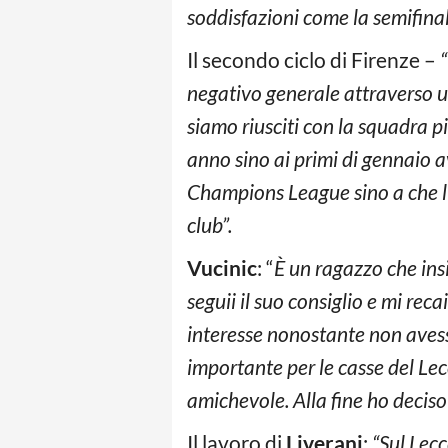
soddisfazioni come la semifina
Il secondo ciclo di Firenze –
negativo generale attraverso un
siamo riusciti con la squadra p
anno sino ai primi di gennaio 
Champions League sino a che l’
club”.
Vucinic
: “
È un ragazzo che ins
seguii il suo consiglio e mi r
interesse nonostante non avesse
importante per le casse del Lec
amichevole. Alla fine ho deciso di
Il lavoro di
Liverani
:
“Sul Lec