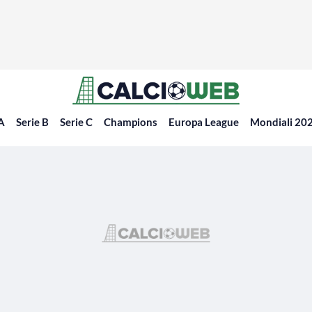
 A
Serie B
Serie C
Champions
Europa League
Mondiali 20