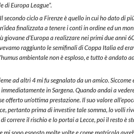
le di Europa League”.
“Il secondo ciclo a Firenze è quello in cui ho dato di
’idea finalizzata a tenere i conti in ordine ed un mont
iù giovane d’Europa a realizzare nei primi due anni 60
avevamo raggiunto le semifinali di Coppa Italia ed er
humus ambientale non è esploso, e tutto è andato ad a
ieme ad altri 4 mi fu segnalato da un amico. Siccome 
ecai immediatamente in Sargena. Quando andai a veder
 offerto un’ottima prestazione. Il suo valore all’epoc
ce, pertanto prima di investire tale somma, lo volli r
 correre il rischio e lo portai a Lecce, poi il resto è st
ce mi sono esposto molte volte e come matricola avre