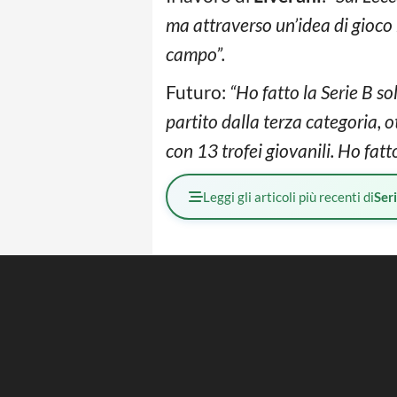
ma attraverso un’idea di gioco 
campo”.
Futuro:
“Ho fatto la Serie B so
partito dalla terza categoria, 
con 13 trofei giovanili. Ho fat
Leggi gli articoli più recenti di
Ser