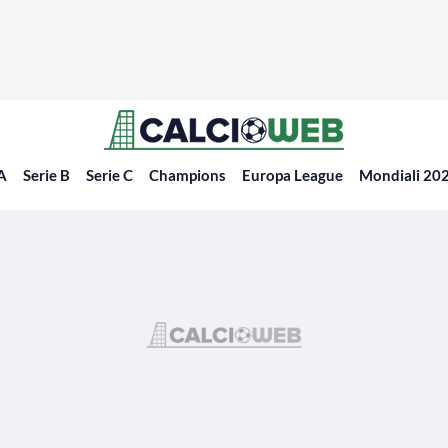
 A
Serie B
Serie C
Champions
Europa League
Mondiali 20