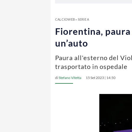
CALCIOWEB
»
SERIE A
Fiorentina, paura 
un’auto
Paura all'esterno del Vio
trasportato in ospedale
di
Stefano Vitetta
15 Set 2023 | 14:50