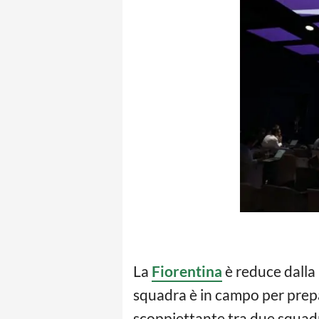
La
Fiorentina
è reduce dalla 
squadra è in campo per prepar
scoppiettante tra due squadr