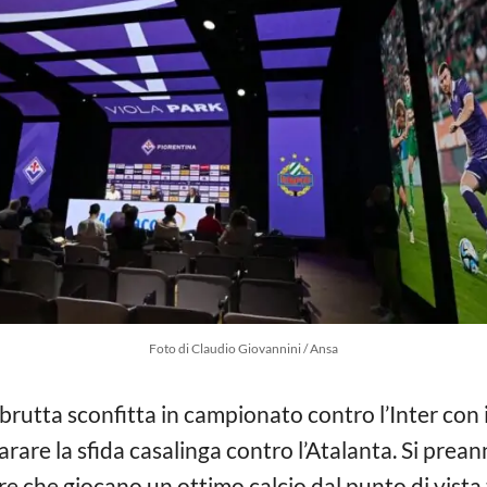
Foto di Claudio Giovannini / Ansa
brutta sconfitta in campionato contro l’Inter con il
are la sfida casalinga contro l’Atalanta. Si prea
e che giocano un ottimo calcio dal punto di vista