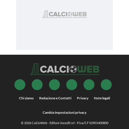
Chi siamo
Redazione e Contatti
Privacy
Note legali
Cambia impostazioni privacy
© 2026
CalcioWeb
- Editore Socedit srl - P.iva/CF 02901400800