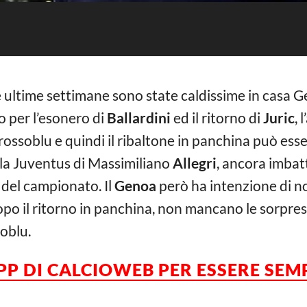
 ultime settimane sono state caldissime in casa Ge
o per l’esonero di
Ballardini
ed il ritorno di
Juric
, 
ossoblu e quindi il ribaltone in panchina può ess
e la Juventus di Massimiliano
Allegri
, ancora imbat
 del campionato. Il
Genoa
però ha intenzione di no
opo il ritorno in panchina, non mancano le sorprese.
soblu.
APP DI CALCIOWEB PER ESSERE SE