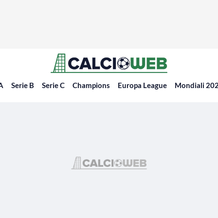
 A
Serie B
Serie C
Champions
Europa League
Mondiali 20