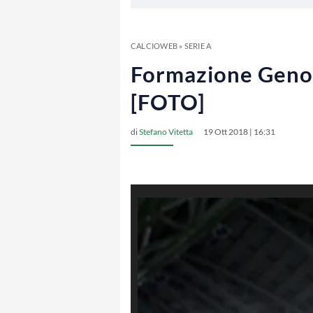
CALCIOWEB
»
SERIE A
Formazione Genoa,
[FOTO]
di
Stefano Vitetta
19 Ott 2018 | 16:31