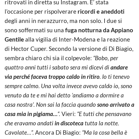
ritrovati in diretta su Instagram. E’ stata
l’occasione per rispolverare
ricordi e aneddoti
degli anni in nerazzurro, ma non solo. I due si
sono soffermati su una
fuga notturna da Appiano
Gentile
alla vigilia di Inter-Modena e la reazione
di Hector Cuper. Secondo la versione di Di Biagio,
sembra chiaro chi sia il colpevole:
“Bobo, per
quattro anni tutti i sabato sera mi dicevi di
andare
via perché faceva troppo caldo in ritiro
. Io ti tenevo
sempre calmo. Una volta invece avevo caldo io, sono
venuto da te e mi hai detto ‘andiamo a dormire a
casa nostra’. Non sai la faccia quando
sono arrivato a
casa mia in pigiama…
“.
Vieri:
“E tutti che pensavano
che eravamo andati
in discoteca
tutta la notte.
Cavolate…”.
Ancora Di Biagio:
“Ma la cosa bella è