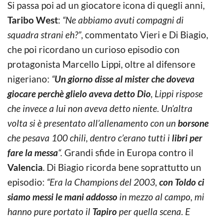
Si passa poi ad un giocatore icona di quegli anni,
Taribo West
:
“Ne abbiamo avuti compagni di
squadra strani eh?”
, commentato Vieri e Di Biagio,
che poi ricordano un curioso episodio con
protagonista Marcello Lippi, oltre al difensore
nigeriano:
“
Un giorno disse al mister che doveva
giocare perchè glielo aveva detto Dio
, Lippi rispose
che invece a lui non aveva detto niente. Un’altra
volta si è presentato all’allenamento con un
borsone
che pesava 100 chili, dentro c’erano tutti i
libri per
fare la messa
“.
Grandi sfide in Europa contro il
Valencia
. Di Biagio ricorda bene soprattutto un
episodio:
“Era la Champions del 2003,
con Toldo ci
siamo messi le mani addosso
in mezzo al campo, mi
hanno pure portato il
Tapiro
per quella scena. E