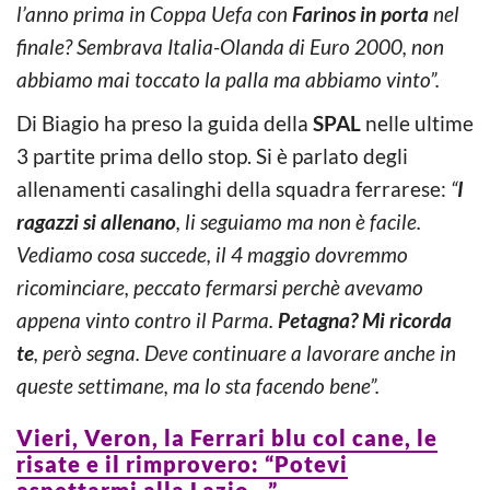
l’anno prima in Coppa Uefa con
Farinos in porta
nel
finale? Sembrava Italia-Olanda di Euro 2000, non
abbiamo mai toccato la palla ma abbiamo vinto”.
Di Biagio ha preso la guida della
SPAL
nelle ultime
3 partite prima dello stop. Si è parlato degli
allenamenti casalinghi della squadra ferrarese:
“
I
ragazzi si allenano
, li seguiamo ma non è facile.
Vediamo cosa succede, il 4 maggio dovremmo
ricominciare, peccato fermarsi perchè avevamo
appena vinto contro il Parma.
Petagna? Mi ricorda
te
, però segna. Deve continuare a lavorare anche in
queste settimane, ma lo sta facendo bene”.
Vieri, Veron, la Ferrari blu col cane, le
risate e il rimprovero: “Potevi
aspettarmi alla Lazio…”