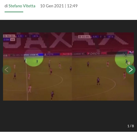
di
Stefano Vitetta
10 Gen 2021 | 12:49
1
/
8