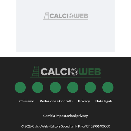
Chi siamo
Redazione e Contatti
Privacy
Note legali
Cambia impostazioni privacy
© 2026
CalcioWeb
- Editore Socedit srl - P.iva/CF 02901400800