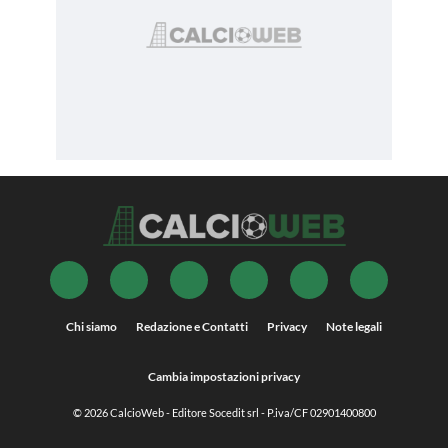
Chi siamo
Redazione e Contatti
Privacy
Note legali
Cambia impostazioni privacy
© 2026
CalcioWeb
- Editore Socedit srl - P.iva/CF 02901400800