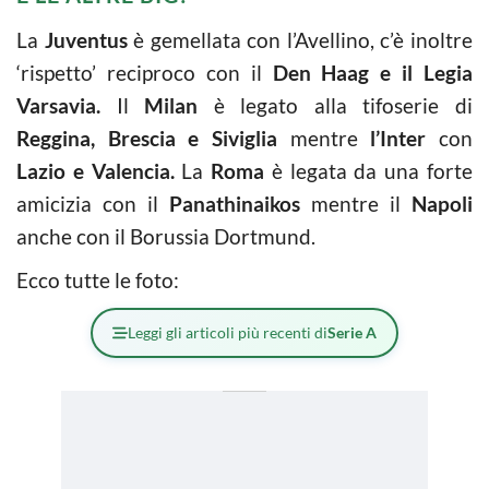
La
Juventus
è gemellata con l’Avellino, c’è inoltre
‘rispetto’ reciproco con il
Den Haag e il Legia
Varsavia.
Il
Milan
è legato alla tifoserie di
Reggina, Brescia e Siviglia
mentre
l’Inter
con
Lazio e Valencia.
La
Roma
è legata da una forte
amicizia con il
Panathinaikos
mentre il
Napoli
anche con il Borussia Dortmund.
Ecco tutte le foto:
Leggi gli articoli più recenti di
Serie A