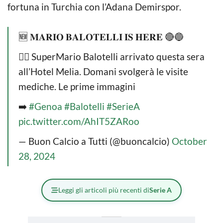
fortuna in Turchia con l’Adana Demirspor.
🆕 𝐌𝐀𝐑𝐈𝐎 𝐁𝐀𝐋𝐎𝐓𝐄𝐋𝐋𝐈 𝐈𝐒 𝐇𝐄𝐑𝐄 🔴🔵
👉🏻 SuperMario Balotelli arrivato questa sera
all’Hotel Melia. Domani svolgerà le visite
mediche. Le prime immagini
➡️
#Genoa
#Balotelli
#SerieA
pic.twitter.com/AhIT5ZARoo
— Buon Calcio a Tutti (@buoncalcio)
October
28, 2024
Leggi gli articoli più recenti di
Serie A