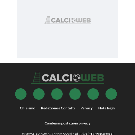
Chi siamo
Redazione e Contatti
Privacy
Note legali
Cambia impostazioni privacy
© 2026
CalcioWeb
- Editore Socedit srl - P.iva/CF 02901400800