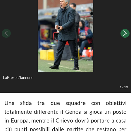
LaPresse/Iannone
L
1
/
13
Una sfida tra due squadre con obiettivi
totalmente differenti: il Genoa si gioca un posto
in Europa, mentre il Chievo dovrà portare a casa
più punti possibili dalle partite che restano per