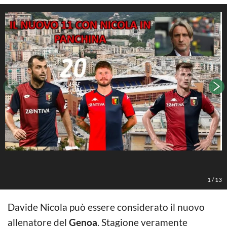
R
1
/
13
Davide Nicola può essere considerato il nuovo
allenatore del
Genoa
. Stagione veramente