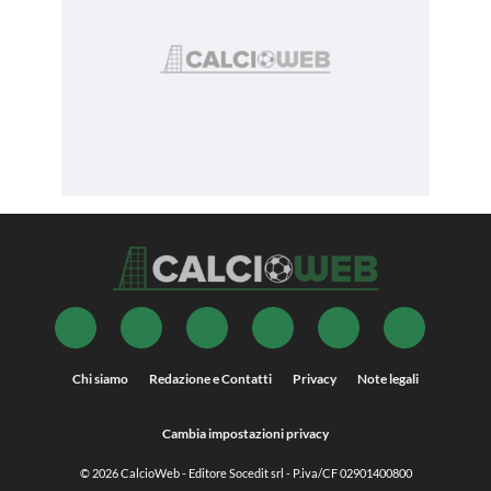
Chi siamo
Redazione e Contatti
Privacy
Note legali
Cambia impostazioni privacy
© 2026
CalcioWeb
- Editore Socedit srl - P.iva/CF 02901400800