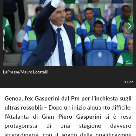
LaPresse/Mauro Locatelli
L
1
/
22
Genoa, l’ex Gasperini dal Pm per l’inchiesta sugli
ultras rossoblù –
Dopo un inizio alquanto difficile,
l’Atalanta di
Gian Piero Gasperini
si è resa
protagonista di una stagione davvero
straordinaria, con il sogno della qualificazione