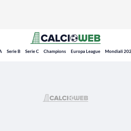
 A
Serie B
Serie C
Champions
Europa League
Mondiali 20