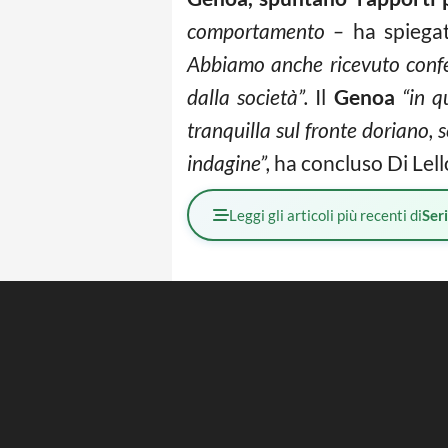
comportamento –
ha spieg
Abbiamo anche ricevuto conferm
dalla società”.
Il
Genoa
“in q
tranquilla sul fronte doriano, 
indagine”,
ha concluso Di Lell
Leggi gli articoli più recenti di
Ser