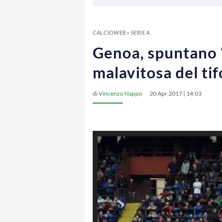
CALCIOWEB
»
SERIE A
Genoa, spuntano ‘r
malavitosa del ti
di
Vincenzo Nappo
20 Apr 2017 | 14:03