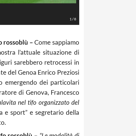
LaPresse/Valerio Andreani
1
/
8
fo rossoblù –
Come sappiamo
stra l’attuale situazione di
liguri sarebbero retrocessi in
ente del Genoa Enrico Preziosi
o emergendo dei particolari
curatore di Genova, Francesco
avita nel tifo organizzato del
 e sport” e segretario della
to.
ifo rossoblù –
“Le modalità di