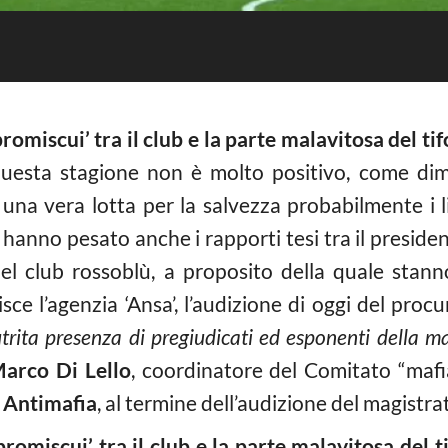
omiscui’ tra il club e la parte malavitosa del ti
questa stagione non è molto positivo, come dimo
ta una vera lotta per la salvezza probabilmente i 
 hanno pesato anche i rapporti tesi tra il presid
el club rossoblù, a proposito della quale stann
isce l’agenzia ‘Ansa’, l’audizione di oggi del pro
rita presenza di pregiudicati ed esponenti della mal
arco Di Lello
, coordinatore del Comitato “mafia
 Antimafia
, al termine dell’audizione del magistra
omiscui’ tra il club e la parte malavitosa del t