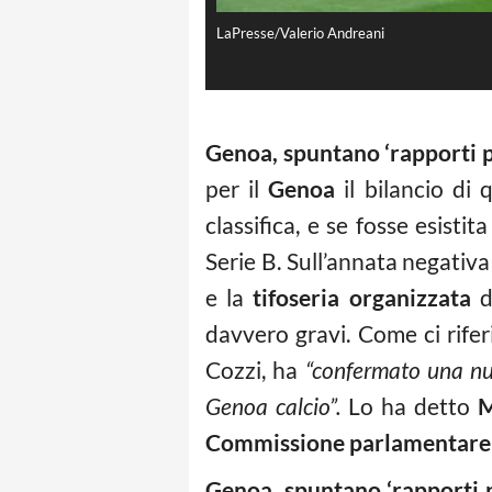
LaPresse/Valerio Andreani
Genoa, spuntano ‘rapporti pr
per il
Genoa
il bilancio di 
classifica, e se fosse esisti
Serie B. Sull’annata negativa
e la
tifoseria
organizzata
d
davvero gravi. Come ci rifer
Cozzi, ha
“confermato una nut
Genoa calcio”.
Lo ha detto
M
Commissione parlamentare
Genoa, spuntano ‘rapporti pr