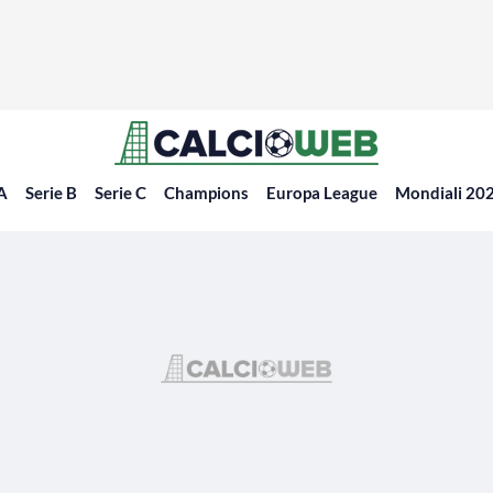
 A
Serie B
Serie C
Champions
Europa League
Mondiali 20