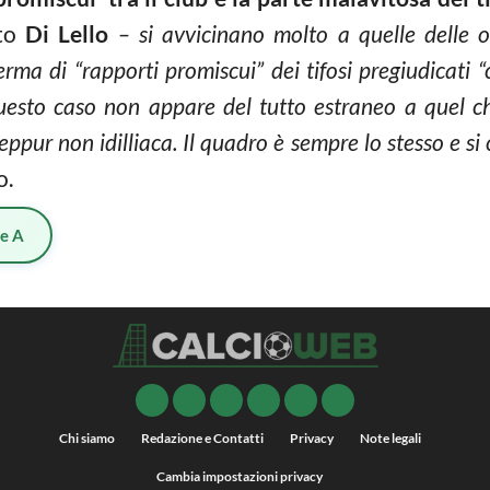
ato
Di Lello
– si avvicinano molto a quelle delle o
a di “rapporti promiscui” dei tifosi pregiudicati “c
uesto caso non appare del tutto estraneo a quel ch
seppur non idilliaca. Il quadro è sempre lo stesso e s
o.
ie A
Chi siamo
Redazione e Contatti
Privacy
Note legali
Cambia impostazioni privacy