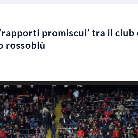
apporti promiscui’ tra il club 
fo rossoblù