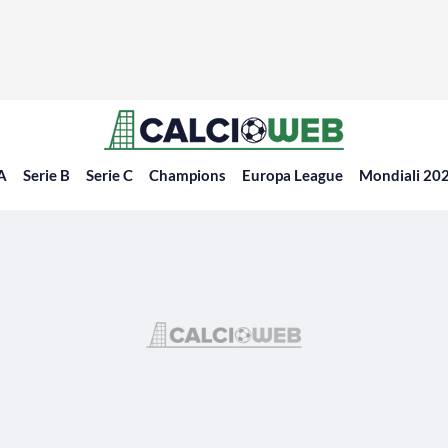
 A
Serie B
Serie C
Champions
Europa League
Mondiali 20