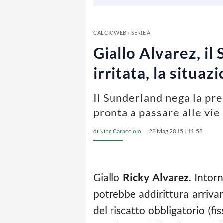
CALCIOWEB
»
SERIE A
Giallo Alvarez, il
irritata, la situaz
Il Sunderland nega la pre
pronta a passare alle vie 
di
Nino Caracciolo
28 Mag 2015 | 11:58
Giallo
Ricky Alvarez
. Intor
potrebbe addirittura arriva
del riscatto obbligatorio (fi