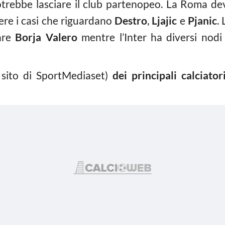
trebbe lasciare il club partenopeo. La Roma dev
re i casi che riguardano
Destro
,
Ljajic
e
Pjanic
.
are
Borja Valero
mentre l’Inter ha diversi nod
 sito di SportMediaset)
dei principali calciator