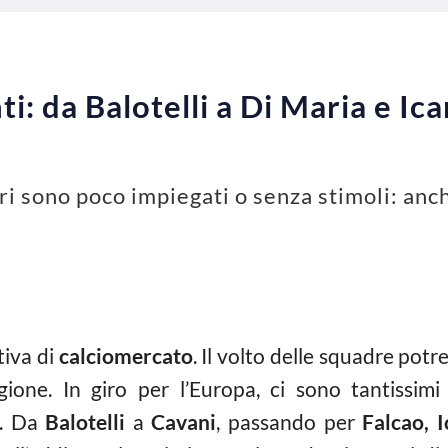
i: da Balotelli a Di Maria e Icar
ri sono poco impiegati o senza stimoli: anc
tiva di
calciomercato
. Il volto delle squadre po
gione. In giro per l’Europa, ci sono tantissimi
i. Da
Balotelli
a
Cavani
, passando per
Falcao, I