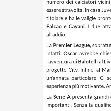
numero dei calciatori vicini
essere stravolta. In casa J
titolare e ha le valigie pron
Falcao
e
Cavani
. I due att
all’addio.
La
Premier League
, sopratu
infatti:
Oscar
avrebbe chies
l’avventura di
Balotelli
al Li
progetto City. Infine, al M
un’annata particolare. Ci s
esperienza più motivante. 
La
Serie A
presenta grandi o
importanti. Senza la qualif