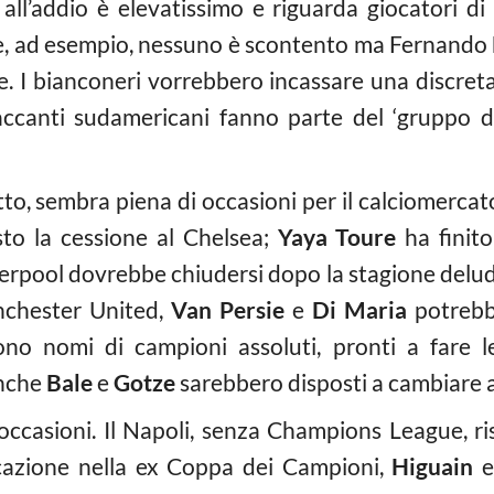
 all’addio è elevatissimo e riguarda giocatori di 
uve, ad esempio, nessuno è scontento ma Fernando
te. I bianconeri vorrebbero incassare una discreta
accanti sudamericani fanno parte del ‘gruppo de
tto, sembra piena di occasioni per il calciomercato 
to la cessione al Chelsea;
Yaya Toure
ha finito
verpool dovrebbe chiudersi dopo la stagione delu
anchester United,
Van Persie
e
Di Maria
potrebbe
ono nomi di campioni assoluti, pronti a fare le
Anche
Bale
e
Gotze
sarebbero disposti a cambiare a
ccasioni. Il Napoli, senza Champions League, ris
icazione nella ex Coppa dei Campioni,
Higuain