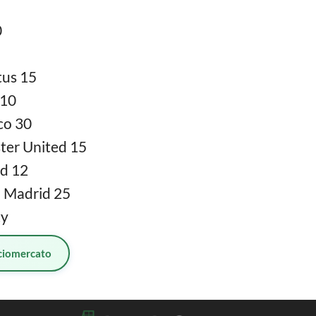
0
us 15
 10
co 30
er United 15
d 12
 Madrid 25
ty
ciomercato