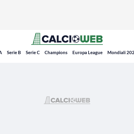
 A
Serie B
Serie C
Champions
Europa League
Mondiali 20