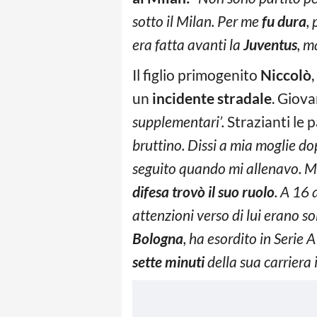
sotto il Milan. Per me
fu dura
,
era fatta avanti la
Juventus
, m
Il figlio primogenito
Niccolò
un
incidente stradale
. Giova
supplementari’.
Strazianti le p
bruttino. Dissi a mia moglie dop
seguito quando mi allenavo. Ma
difesa trovò il suo ruolo
. A 16 
attenzioni verso di lui erano s
Bologna
, ha esordito in Serie 
sette minuti
della sua carriera i