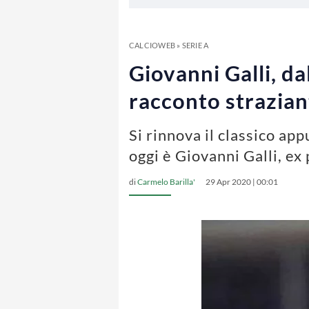
CALCIOWEB
»
SERIE A
Giovanni Galli, da
racconto straziant
Si rinnova il classico ap
oggi è Giovanni Galli, ex
di
Carmelo Barilla'
29 Apr 2020 | 00:01