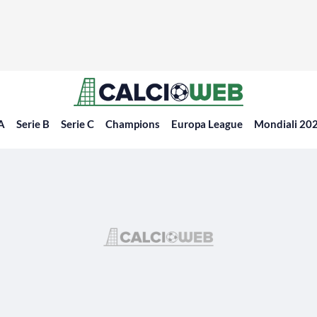
 A
Serie B
Serie C
Champions
Europa League
Mondiali 20