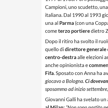
Campioni, uno scudetto, un
italiana. Dal 1990 al 1993 gi
una al
Parma
(con una Coppa
come
terzo portiere
dietro Z
Dopo il ritiro ha svolto il ruo
quello di
direttore generale
centro-destra
alle elezioni 
anche opinionista e
commen
Fifa
. Sposato con Anna ha a
giocavo a Bologna.
Ci doveva
sposammo ad inizio settembre, 
Giovanni Galli ha svelato un
al Milan:
“Non sono partito per