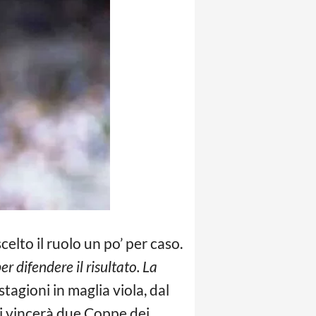
scelto il ruolo un po’ per caso.
r difendere il risultato. La
tagioni in maglia viola, dal
ni vincerà due Coppe dei