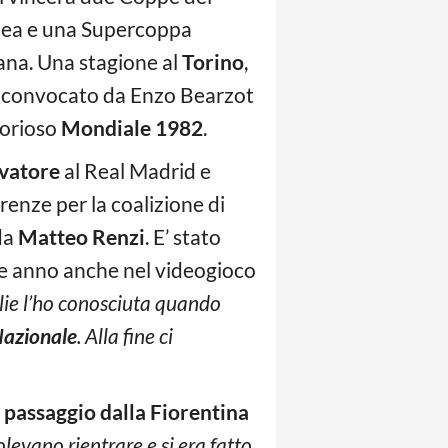
pea e una Supercoppa
iana. Una stagione al
Torino
,
e convocato da Enzo Bearzot
torioso
Mondiale 1982
.
vatore
al Real Madrid e
renze per la coalizione di
da
Matteo Renzi
. E’ stato
he anno anche nel videogioco
ie l’ho conosciuta quando
Nazionale
. Alla fine ci
o
passaggio dalla Fiorentina
evano rientrare e si era fatto