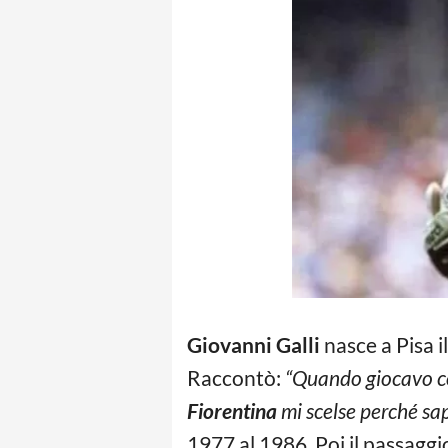
Giovanni Galli
nasce a Pisa i
Raccontò:
“Quando giocavo con
Fiorentina
mi scelse perché sap
1977 al 1986. Poi il passaggi