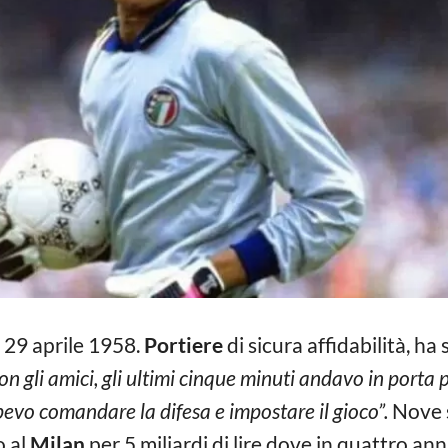
l 29 aprile 1958.
Portiere
di sicura affidabilità, ha 
 gli amici, gli ultimi cinque minuti andavo in porta pe
evo comandare la difesa e impostare il gioco”.
Nove s
o al
Milan
per 5 miliardi di lire dove in quattro an