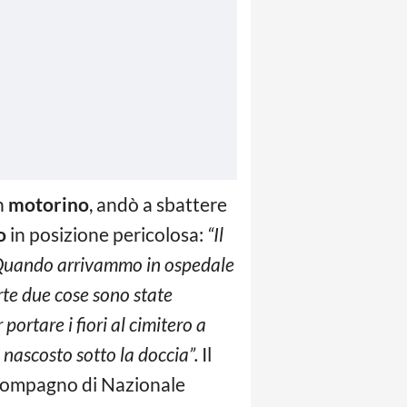
n
motorino
, andò a sbattere
o
in posizione pericolosa:
“Il
. Quando arrivammo in ospedale
rte due cose sono state
ortare i fiori al cimitero a
 nascosto sotto la doccia”.
Il
 compagno di Nazionale