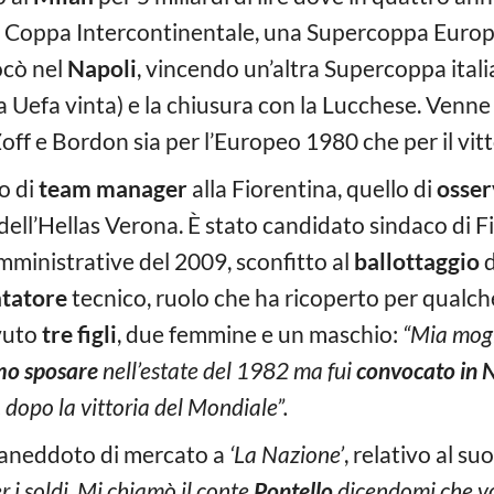
a Coppa Intercontinentale, una Supercoppa Euro
ocò nel
Napoli
, vincendo un’altra Supercoppa ital
 Uefa vinta) e la chiusura con la Lucchese. Venn
off e Bordon sia per l’Europeo 1980 che per il vit
lo di
team manager
alla Fiorentina, quello di
osser
dell’Hellas Verona. È stato candidato sindaco di Fi
amministrative del 2009, sconfitto al
ballottaggio
tatore
tecnico, ruolo che ha ricoperto per qualc
vuto
tre figli
, due femmine e un maschio:
“Mia mogl
mo sposare
nell’estate del 1982 ma fui
convocato in 
dopo la vittoria del Mondiale”.
 aneddoto di mercato a
‘La Nazione’
, relativo al su
 i soldi. Mi chiamò il conte
Pontello
dicendomi che vol