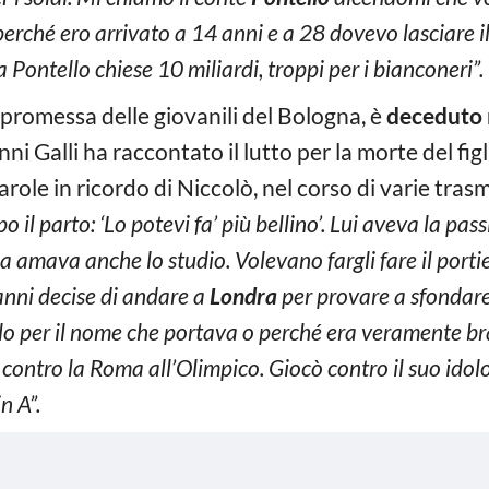
 perché ero arrivato a 14 anni e a 28 dovevo lasciare 
a Pontello chiese 10 miliardi, troppi per i bianconeri”.
, promessa delle giovanili del Bologna, è
deceduto 
nni Galli ha raccontato il lutto per la morte del figl
arole in ricordo di Niccolò, nel corso di varie trasm
o il parto: ‘Lo potevi fa’ più bellino’. Lui aveva la pas
 amava anche lo studio. Volevano fargli fare il port
anni decise di andare a
Londra
per provare a sfondare 
olo per il nome che portava o perché era veramente bra
A contro la Roma all’Olimpico. Giocò contro il suo idolo
n A”.